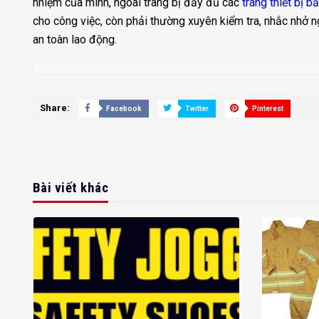
nhiệm của mình, ngoài trang bị đầy đủ các
trang thiết bị b
cho công việc, còn phải thường xuyên kiểm tra, nhắc nhở n
an toàn lao động.
Share:
Facebook
Twitter
Pinterest
Bài viết khác