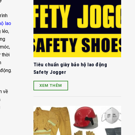
rình
hộ lao
 lẻo,
ựng
 móc,
 thời
n
Tiêu chuẩn giày bảo hộ lao động
 động.
Safety Jogger
XEM THÊM
n về
ả
g