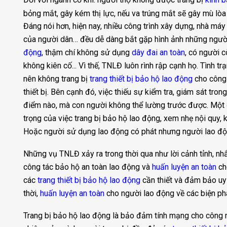
bỏng mắt, gây kém thị lực, nếu va trúng mắt sẽ gây mù lò
Đáng nói hơn, hiện nay, nhiều công trình xây dựng, nhà máy
của người dân… đều dễ dàng bắt gặp hình ảnh những ngườ
động
, thậm chí không sử dụng
dây đai an toàn
, có người c
không kiên cố... Vì thế, TNLĐ luôn rình rập cạnh họ. Tình 
nên không trang bị
trang thiết bị bảo hộ lao động
cho công 
thiết bị. Bên cạnh đó, việc thiếu sự kiểm tra, giám sát tro
điểm nào, mà con người không thể lường trước được. Một 
trọng của việc trang bị bảo hộ lao động, xem nhẹ nội quy,
Hoặc người sử dụng lao động có phát nhưng người lao độ
Những vụ TNLĐ xảy ra trong thời qua như lời cảnh tỉnh, n
công tác bảo hộ an toàn lao động và
huấn luyện an toàn
ch
các
trang thiết bị bảo hộ lao động
cần thiết và đảm bảo uy 
thời,
huấn luyện an toàn
cho người lao động về các biện phá
Trang bị bảo hộ lao động là bảo đảm tính mạng cho công nh