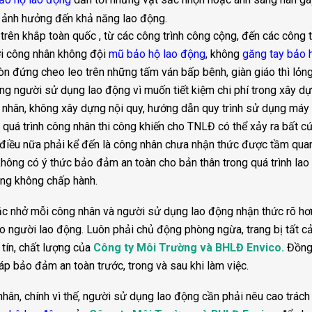
a ảnh hưởng đến khả năng lao động.
 trên khắp toàn quốc , từ các công trình công cộng, đến các công t
i công nhân không đội
mũ bảo hộ lao động
, không
găng tay bảo 
òn đứng cheo leo trên những tấm ván bấp bênh, giàn giáo thì lỏng
trạng người sử dụng lao động vì muốn tiết kiệm chi phí trong xây d
nhân, không xây dựng nội quy, hướng dẫn quy trình sử dụng máy
ng quá trình công nhân thi công khiến cho TNLĐ có thể xảy ra bất cứ
điều nữa phải kể đến là công nhân chưa nhận thức được tầm qua
 không có ý thức bảo đảm an toàn cho bản thân trong quá trình lao
ng không chấp hành.
hắc nhở mỗi công nhân và người sử dụng lao động nhận thức rõ hơ
o người lao động. Luôn phải chủ động phòng ngừa, trang bị tất c
tín, chất lượng của
Công ty Môi Trường và BHLĐ Envico
.
Đồn
p bảo đảm an toàn trước, trong và sau khi làm việc.
ân, chính vì thế, người sử dụng lao động cần phải nêu cao trách