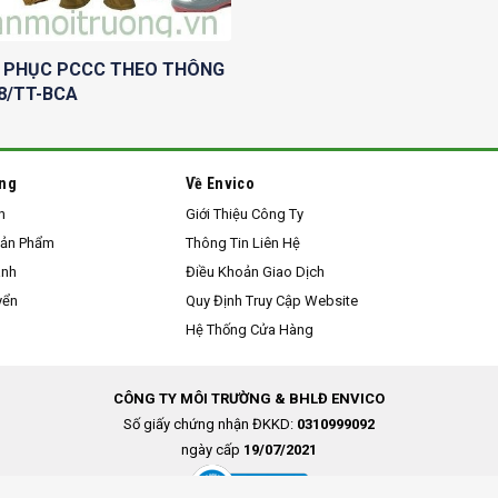
 PHỤC PCCC THEO THÔNG
8/TT-BCA
àng
Về Envico
h
Giới Thiệu Công Ty
Sản Phẩm
Thông Tin Liên Hệ
anh
Điều Khoản Giao Dịch
yển
Quy Định Truy Cập Website
Hệ Thống Cửa Hàng
CÔNG TY MÔI TRƯỜNG & BHLĐ ENVICO
Số giấy chứng nhận ĐKKD:
0310999092
ngày cấp
19/07/2021