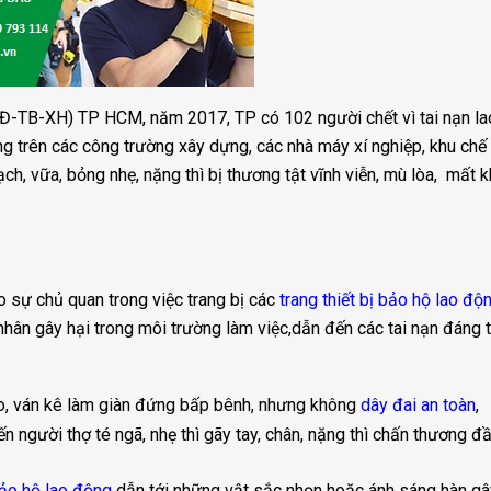
Đ-TB-XH) TP HCM, năm 2017, TP có 102 người chết vì tai nạn la
g trên các công trường xây dựng, các nhà máy xí nghiệp, khu chế
ạch, vữa, bỏng nhẹ, nặng thì bị thương tật vĩnh viễn, mù lòa, mất 
 sự chủ quan trong việc trang bị các
trang thiết bị bảo hộ lao độ
 nhân gây hại trong môi trường làm việc,dẫn đến các tai nạn đáng t
cao, ván kê làm giàn đứng bấp bênh, nhưng không
dây đai an toàn
,
ến người thợ té ngã, nhẹ thì gãy tay, chân, nặng thì chấn thương đầ
bảo hộ lao động
dẫn tới những vật sắc nhọn hoặc ánh sáng hàn gâ