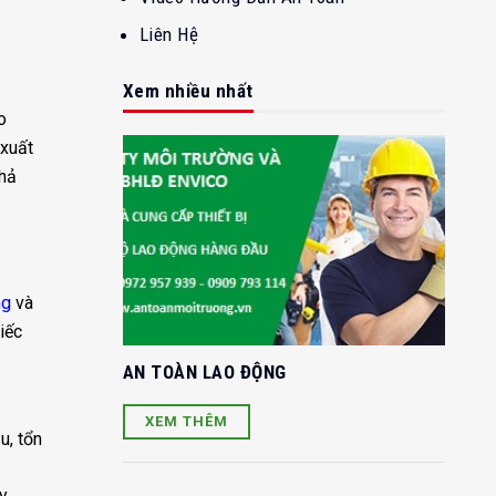
Liên Hệ
Xem nhiều nhất
o
 xuất
khả
ng
và
iếc
AN TOÀN LAO ĐỘNG
XEM THÊM
u, tổn
y