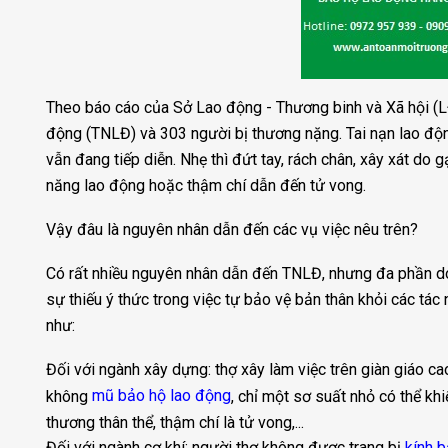
Theo báo cáo của Sở Lao động - Thương binh và Xã hội (L
động (TNLĐ) và 303 người bị thương nặng.
Tai nạn lao độn
vẫn đang tiếp diễn. Nhẹ thì đứt tay, rách chân, xây xát do g
năng lao động hoặc thậm chí dẫn đến tử vong.
Vậy đâu là nguyên nhân dẫn đến các vụ việc nêu trên?
Có rất nhiều nguyên nhân dẫn đến TNLĐ, nhưng đa phần do
sự thiếu ý thức trong việc tự bảo vệ bản thân khỏi các tác
như:
Đối với ngành xây dựng: thợ xây làm việc trên giàn giáo 
mũ bảo hộ lao động
không
, chỉ một sơ suất nhỏ có thể khi
thương thân thể, thậm chí là tử vong,...
Đối với ngành cơ khí: người thợ không được trang bị
kính 