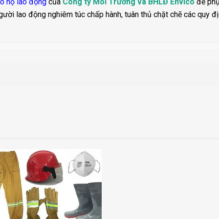
ảo hộ lao động
của
Công ty Môi Trường và BHLĐ Envico
để phụ
gười lao động nghiêm túc chấp hành, tuân thủ chặt chẽ các quy đị