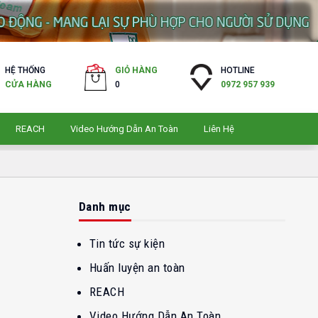
HỆ THỐNG
GIỎ HÀNG
HOTLINE
CỬA HÀNG
0
0972 957 939
REACH
Video Hướng Dẫn An Toàn
Liên Hệ
Danh mục
Tin tức sự kiện
Huấn luyện an toàn
REACH
Video Hướng Dẫn An Toàn