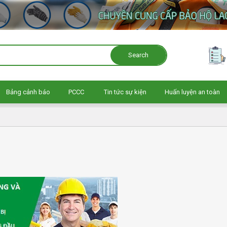
Search
Bảng cảnh báo
PCCC
Tin tức sự kiện
Huấn luyện an toàn