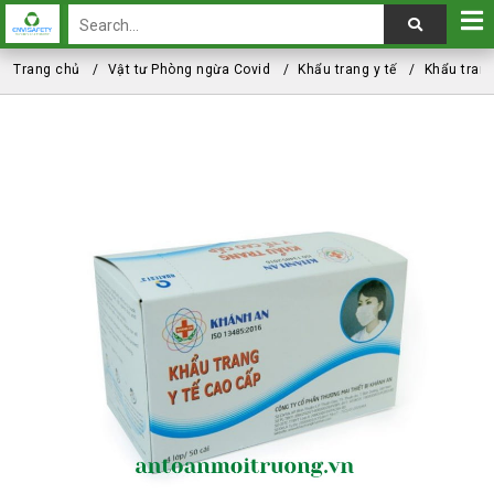
Trang chủ
Vật tư Phòng ngừa Covid
Khẩu trang y tế
Khẩu trang