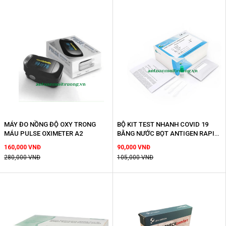
MÁY ĐO NỒNG ĐỘ OXY TRONG
BỘ KIT TEST NHANH COVID 19
MÁU PULSE OXIMETER A2
BẰNG NƯỚC BỌT ANTIGEN RAPID
TEST KIT
160,000 VNĐ
90,000 VNĐ
280,000 VNĐ
105,000 VNĐ