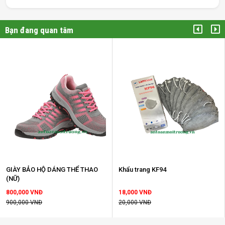
dụng. người dùng cảm giác dễ chịu khi sử dụng.
Bạn đang quan tâm
3. Qui cách:
Một hộp khẩu trang đóng gói 40 cái/hộp.
Khẩu trang có 3 nếp gấp song song nhau ở giữa.
GIÀY BẢO HỘ DÁNG THỂ THAO
Khẩu trang KF94
(NỮ)
800,000 VNĐ
18,000 VNĐ
900,000 VNĐ
20,000 VNĐ