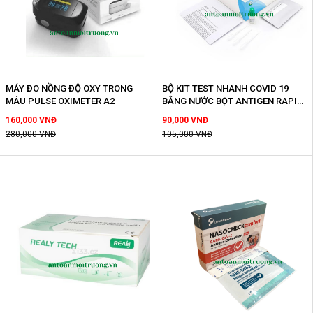
MÁY ĐO NỒNG ĐỘ OXY TRONG
BỘ KIT TEST NHANH COVID 19
MÁU PULSE OXIMETER A2
BẰNG NƯỚC BỌT ANTIGEN RAPID
TEST KIT
160,000 VNĐ
90,000 VNĐ
280,000 VNĐ
105,000 VNĐ