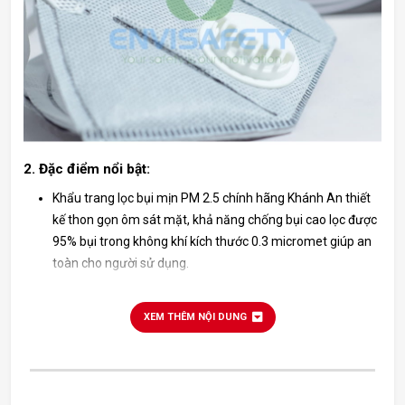
2. Đặc điểm nổi bật:
Khẩu trang lọc bụi mịn PM 2.5 chính hãng Khánh An thiết
kế thon gọn ôm sát mặt, khả năng chống bụi cao lọc được
95% bụi trong không khí kích thước 0.3 micromet giúp an
toàn cho người sử dụng.
Khẩu trang lọc bụi mịn PM 2.5 Khánh An được sử dụng
rộng rãi trong công nghiệp, y tế,hoặc trong quá trình hàn,
XEM THÊM NỘI DUNG
mài, cắt kim loại.
Khẩu trang lọc bụi PM 2.5 Khánh An có màng lọc tĩnh điện,
có dây đeo bằng thun, có miếng kẹp bằng thép ngay mũi
để điều chỉnh khẩu trang ôm sát khuôn mặt, dễ dàng sử