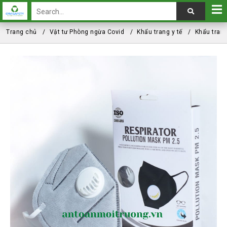
Trang chủ
Vật tư Phòng ngừa Covid
Khẩu trang y tế
Khẩu trang