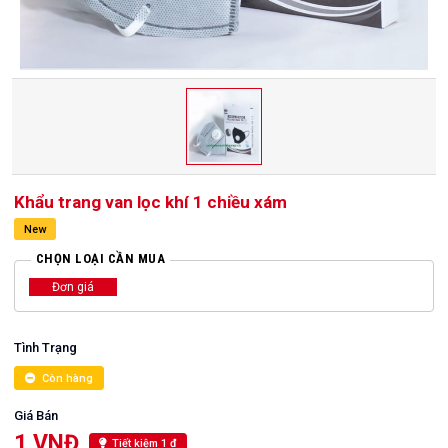
Khẩu trang van lọc khí 1 chiều xám
New
CHỌN LOẠI CẦN MUA
Đơn giá
Tình Trạng
Còn hàng
Giá Bán
1 VNĐ
Tiết kiệm 1 đ