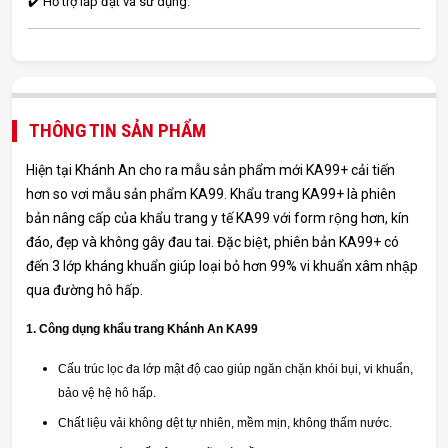
✔️ Hỗ trợ lắp đặt và sử dụng.
THÔNG TIN SẢN PHẨM
Hiện tại Khánh An cho ra mẫu sản phẩm mới KA99+ cải tiến
hơn so vơi mẫu sản phẩm KA99. Khẩu trang KA99+ là phiên
bản nâng cấp của khẩu trang y tế KA99 với form rộng hơn, kín
đáo, đẹp và không gây đau tai. Đặc biệt, phiên bản KA99+ có
đến 3 lớp kháng khuẩn giúp loại bỏ hơn 99% vi khuẩn xâm nhập
qua đường hô hấp.
1. Công dụng khẩu trang Khánh An KA99
Cấu trúc lọc đa lớp mật độ cao giúp ngăn chặn khói bụi, vi khuẩn,
bảo vệ hệ hô hấp.
Chất liệu vải không dệt tự nhiên, mềm mịn, không thấm nước.