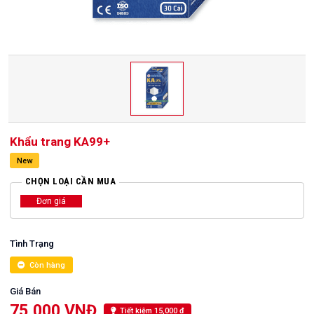
Khẩu trang KA99+
New
CHỌN LOẠI CẦN MUA
Đơn giá
Tình Trạng
Còn hàng
Giá Bán
75,000 VNĐ
Tiết kiệm 15,000 đ