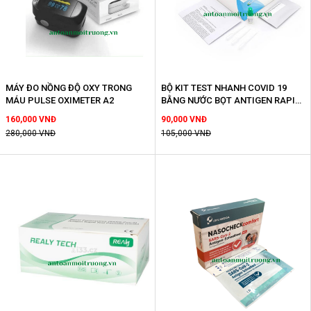
MÁY ĐO NỒNG ĐỘ OXY TRONG
BỘ KIT TEST NHANH COVID 19
MÁU PULSE OXIMETER A2
BẰNG NƯỚC BỌT ANTIGEN RAPID
TEST KIT
160,000 VNĐ
90,000 VNĐ
280,000 VNĐ
105,000 VNĐ