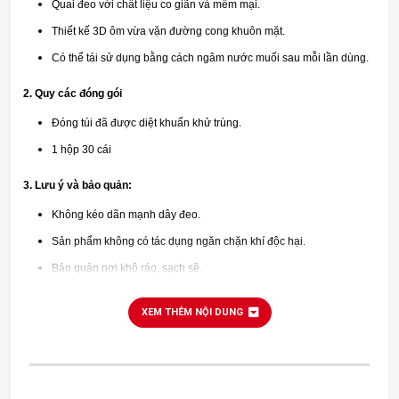
Quai đeo với chất liệu co giãn và mềm mại.
Thiết kế 3D ôm vừa vặn đường cong khuôn mặt.
Có thể tái sử dụng bằng cách ngâm nước muối sau mỗi lần dùng.
2. Quy các đóng gói
Đóng túi đã được diệt khuẩn khử trùng.
1 hộp 30 cái
3. Lưu ý và bảo quản:
Không kéo dãn mạnh dây đeo.
Sản phẩm không có tác dụng ngăn chặn khí độc hại.
Bảo quản nơi khô ráo, sạch sẽ.
XEM THÊM NỘI DUNG