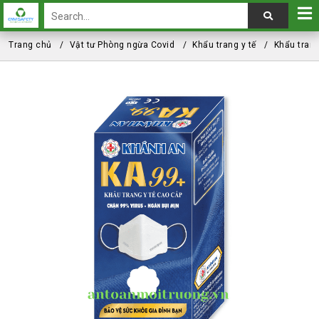
Trang chủ
Vật tư Phòng ngừa Covid
Khẩu trang y tế
Khẩu tran