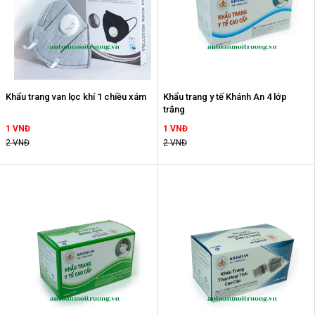
Khẩu trang van lọc khí 1 chiều xám
Khẩu trang y tế Khánh An 4 lớp
trắng
1 VNĐ
1 VNĐ
2 VNĐ
2 VNĐ