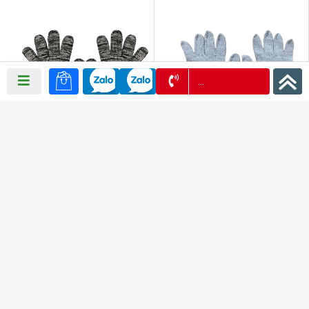
0972 957 939
GĂNG TAY LEN MÀU XÁM 40GR
GĂNG TAY LEN MÀU KEM 60GR
KIM 10
KIM 7
2,304 VNĐ
2,880 VNĐ
2,500 VNĐ
3,200 VNĐ