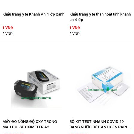
Khẩu trang y tế Khánh An 4 lớp xanh
Khẩu trang y tế than hoạt tính khánh
an 4 lớp
1 VNĐ
1 VNĐ
2 VNĐ
2 VNĐ
MÁY ĐO NỒNG ĐỘ OXY TRONG
BỘ KIT TEST NHANH COVID 19
MÁU PULSE OXIMETER A2
BẰNG NƯỚC BỌT ANTIGEN RAPID
TEST KIT