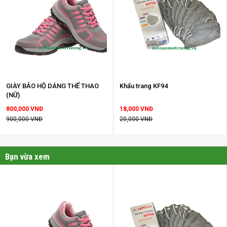
GIÀY BẢO HỘ DÁNG THỂ THAO
Khẩu trang KF94
(NỮ)
800,000 VNĐ
18,000 VNĐ
900,000 VNĐ
20,000 VNĐ
Bạn vừa xem