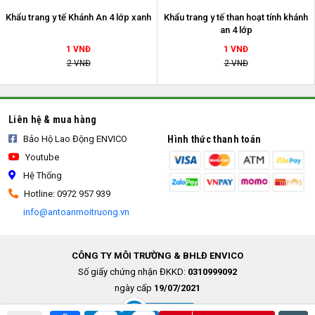
Khẩu trang y tế Khánh An 4 lớp xanh
Khẩu trang y tế than hoạt tính khánh
an 4 lớp
1 VNĐ
1 VNĐ
2 VNĐ
2 VNĐ
Liên hệ & mua hàng
Bảo Hộ Lao Động ENVICO
Hình thức thanh toán
Youtube
Hệ Thống
Hotline: 0972 957 939
info@antoanmoitruong.vn
CÔNG TY MÔI TRƯỜNG & BHLĐ ENVICO
Số giấy chứng nhận ĐKKD:
0310999092
ngày cấp
19/07/2021