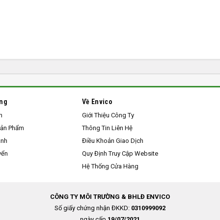
àng
Về Envico
h
Giới Thiệu Công Ty
Sản Phẩm
Thông Tin Liên Hệ
anh
Điều Khoản Giao Dịch
yển
Quy Định Truy Cập Website
Hệ Thống Cửa Hàng
CÔNG TY MÔI TRƯỜNG & BHLĐ ENVICO
Số giấy chứng nhận ĐKKD:
0310999092
ngày cấp
19/07/2021