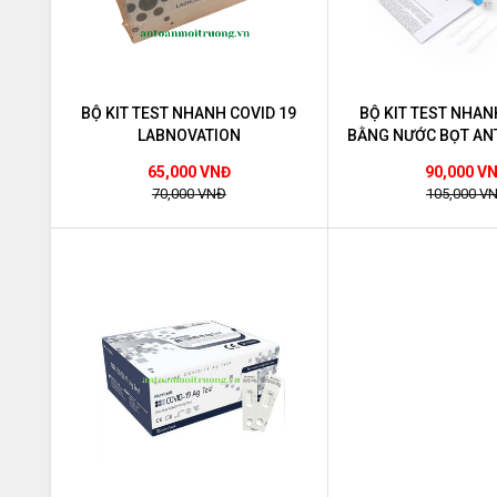
BỘ KIT TEST NHANH COVID 19
BỘ KIT TEST NHAN
LABNOVATION
BẰNG NƯỚC BỌT AN
TEST KI
65,000 VNĐ
90,000 V
70,000 VNĐ
105,000 V