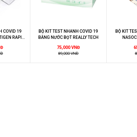
H COVID 19
BỘ KIT TEST NHANH COVID 19
BỘ KIT TE
TIGEN RAPID
BẰNG NƯỚC BỌT REALLY TECH
NASOC
T
NĐ
75,000 VNĐ
6
NĐ
89,000 VNĐ
8