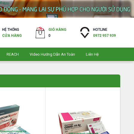
HỆ THỐNG
GIỎ HÀNG
HOTLINE
CỬA HÀNG
0
0972 957 939
REACH
Video Hướng Dẫn An Toàn
Liên Hệ