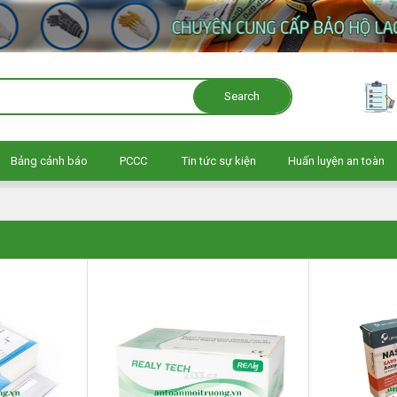
Search
Bảng cảnh báo
PCCC
Tin tức sự kiện
Huấn luyện an toàn